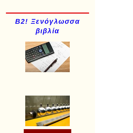
Β2! Ξενόγλωσσα
βιβλία