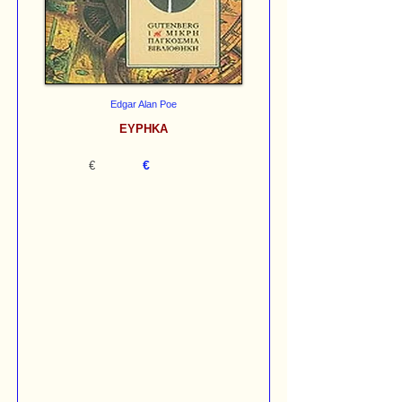
Edgar Alan Poe
ΕΥΡΗΚΑ
€
€