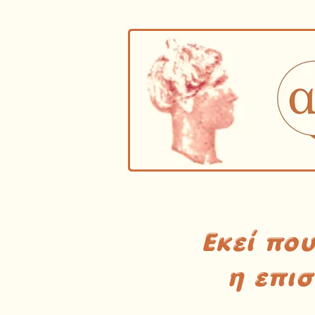
Εκεί πο
η επι