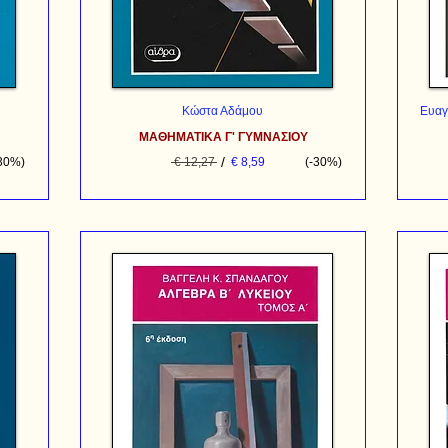
Κώστα Αδάμου
Ευαγ
ΜΑΘΗΜΑΤΙΚΑ Γ' ΓΥΜΝΑΣΙΟΥ
/
-30%)
€ 12,27
€ 8,59
(-30%)