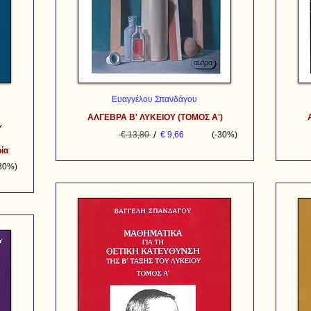
Ευαγγέλου Σπανδάγου
ΑΛΓΕΒΡΑ Β' ΛΥΚΕΙΟΥ (ΤΟΜΟΣ Α')
Υ
/
€ 13,80
€ 9,66
(-30%)
ία
-30%)