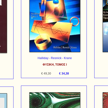
Halliday - Resnick - Krane
ΦΥΣΙΚΗ, ΤΟΜΟΣ Ι
€ 49,30
€ 34,38