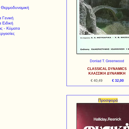
- Θερμοδυναμική
α Γενική
α Ειδική
ς - Κύματα
εργασίες
Donlad T. Greenwood
CLASSICAL DYNAMICS
ΚΛΑΣΣΙΚΗ ΔΥΝΑΜΙΚΗ
€ 40,49
€ 32,00
Προσφορά