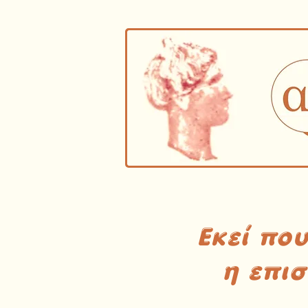
Εκεί πο
η επι