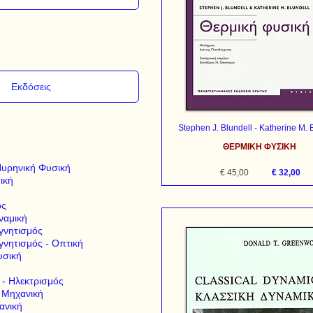
Stephen J. Blundell - Katherine M. 
ΘΕΡΜΙΚΗ ΦΥΣΙΚΗ
Πυρηνική Φυσική
€ 45,00
€ 32,00
ική
ός
ναμική
γνητισμός
νητισμός - Οπτική
υσική
- Ηλεκτρισμός
 Μηχανική
ανική