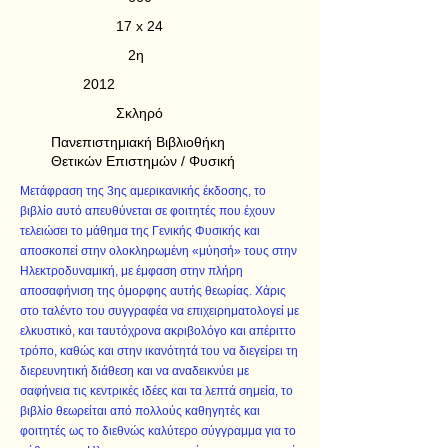
17 x 24
2η
2012
Σκληρό
Πανεπιστημιακή Βιβλιοθήκη
Θετικών Επιστημών / Φυσική
Μετάφραση της 3ης αμερικανικής έκδοσης, το
βιβλίο αυτό απευθύνεται σε φοιτητές που έχουν
τελειώσει το μάθημα της Γενικής Φυσικής και
αποσκοπεί στην ολοκληρωμένη «μύησή» τους στην
Ηλεκτροδυναμική, με έμφαση στην πλήρη
αποσαφήνιση της όμορφης αυτής θεωρίας. Χάρις
στο ταλέντο του συγγραφέα να επιχειρηματολογεί με
ελκυστικό, και ταυτόχρονα ακριβολόγο και απέριττο
τρόπο, καθώς και στην ικανότητά του να διεγείρει τη
διερευνητική διάθεση και να αναδεικνύει με
σαφήνεια τις κεντρικές ιδέες και τα λεπτά σημεία, το
βιβλίο θεωρείται από πολλούς καθηγητές και
φοιτητές ως το διεθνώς καλύτερο σύγγραμμα για το