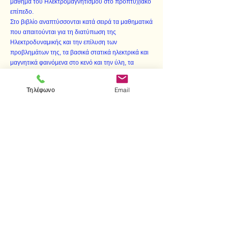
μάθημα του Ηλεκτρομαγνητισμού στο προπτυχιακό
επίπεδο.
Στο βιβλίο αναπτύσσονται κατά σειρά τα μαθηματικά
που απαιτούνται για τη διατύπωση της
Ηλεκτροδυναμικής και την επίλυση των
προβλημάτων της, τα βασικά στατικά ηλεκτρικά και
μαγνητικά φαινόμενα στο κενό και την ύλη, τα
χρονομεταβαλλόμενα φαινόμενα του
ηλεκτρομαγνητισμού, η παραγωγή και διάδοση της
Τηλέφωνο
Email
ηλεκτρομαγνητικής ακτινοβολίας, και η Ειδική
Θεωρία της Σχετικότητας ως το κατεξοχήν
εννοιολογικό πλαίσιο για την ολοκληρωμένη
κατανόηση της Ηλεκτροδυναμικής. Η διαυγής
ανάπτυξη της θεωρίας συμπληρώνεται από την
παιδαγωγική πραγμάτευση επιλεγμένων
παραδειγμάτων και ασκήσεων. Ο αναγνώστης
επίσης προτρέπεται και καθοδηγείται σε περαιτέρω
διερεύνηση πολλών ειδικότερων θεμάτων με πλήθος
αναφορών στην ενδεδειγμένη και προσιτή
βιβλιογραφία.