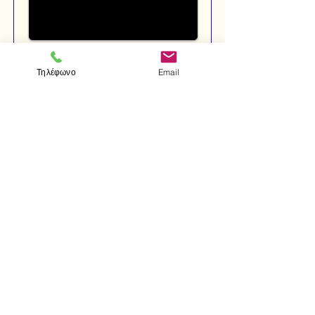
Γεωργίου Ι. Ρεμούνδου
Τηλέφωνο
Email
ΣΤΟΙΧΕΙΑ ΑΝΑΛΥΣΕΩΣ
ΔΙΑΦΟΡΙΚΟΣ ΚΑΙ ΟΛΟΚΛΗΡΩΤΙΚΟΣ
ΛΟΓΙΣΜΟΣ
ΜΕ ΣΤΟΙΧΕΙΩΔΗ ΘΕΩΡΙΑ
ΔΙΑΦΟΡΙΚΩΝ ΕΞΙΣΩΣΕΩΝ
€ 80,00
/
€ 60,00
(-25%)