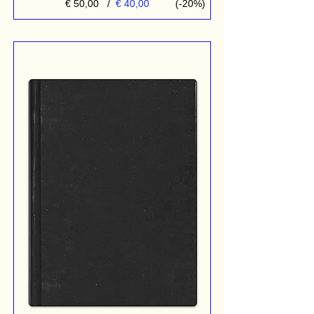
€ 50,00
/
€ 40,00
(-20%)