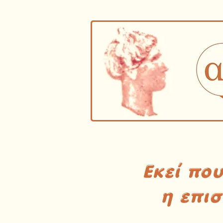
Εκεί πο
η επι