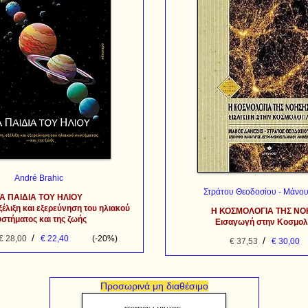
André Brahic
Στράτου Θεοδοσίου - Μάνου
Α ΠΑΙΔΙΑ ΤΟΥ ΗΛΙΟΥ
έλιξη και εξερεύνηση του ηλιακού
Η ΚΟΣΜΟΛΟΓΙΑ ΤΗΣ ΝΟ
στήματος και της ζωής
Εισαγωγή στην Κοσμολ
/
€ 28,00
€ 22,40
(-20%)
/
€ 37,53
€ 30,00
Προσωρινά μη διαθέσιμο