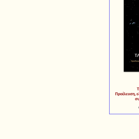
Τ
Προέλευση, εξ
συ