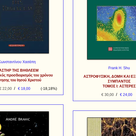
Κωνσταντίνου Χασάπη
Frank H. Shu
ΑΣΤΗΡ ΤΗΣ ΒΗΘΛΕΕΜ
κός προσδιορισμός του χρόνου
ΑΣΤΡΟΦΥΣΙΚΗ, ΔΟΜΗ ΚΑΙ ΕΞ
νησης του Ιησού Χριστού
ΣΥΜΠΑΝΤΟΣ
ΤΟΜΟΣ I: ΑΣΤΕΡΕΣ
/
€ 22,00
€ 18,00
(-18,18%)
/
€ 30,00
€ 24,00