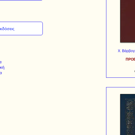
Χ. Βάρβογ
ΠΡΟ
α
κή
α