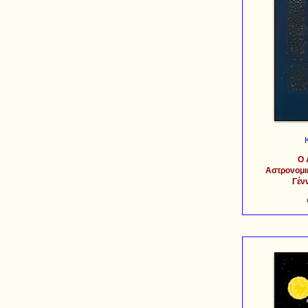
Ο 
Αστρονομι
Γέν