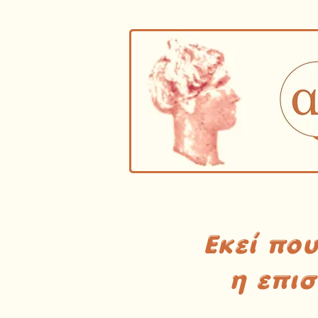
Εκεί πο
η επι