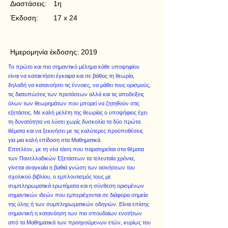
Διαστάσεις:
1η
Έκδοση:
17 x 24
Ημερομηνία έκδοσης:
2019
Το πρώτο και πιο σημαντικό μέλημα κάθε υποψηφίου
είναι να κατακτήσει έγκαιρα και σε βάθος τη θεωρία,
δηλαδή να κατανοήσει τις έννοιες, να μάθει τους ορισμούς,
τις διατυπώσεις των προτάσεων αλλά και τις αποδείξεις
όλων των θεωρημάτων που μπορεί να ζητηθούν στις
εξετάσεις. Με καλή μελέτη της θεωρίας ο υποψήφιος έχει
τη δυνατότητα να λύσει χωρίς δυσκολία τα δύο πρώτα
θέματα και να ξεκινήσει με τις καλύτερες προϋποθέσεις
για μια καλή επίδοση στα Μαθηματικά.
Επιπλέον, με τη νέα τάση που παρατηρείται στα θέματα
των Πανελλαδικών Εξετάσεων τα τελευταία χρόνια,
γίνεται αναγκαία η βαθιά γνώση των ασκήσεων του
σχολικού βιβλίου, ο εμπλουτισμός τους με
συμπληρωματικά ερωτήματα και η σύνθεση ορισμένων
σημαντικών ιδεών που εμπεριέχονται σε διάφορα σημεία
της ύλης ή των συμπληρωματικών οδηγιών. Είναι επίσης
σημαντική η κατανόηση των πιο σπουδαίων ενοτήτων
από τα Μαθηματικά των προηγούμενων ετών, κυρίως του