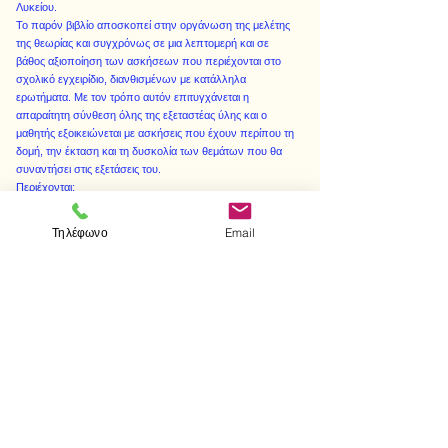
Λυκείου.
Το παρόν βιβλίο αποσκοπεί στην οργάνωση της μελέτης
της θεωρίας και συγχρόνως σε μια λεπτομερή και σε
βάθος αξιοποίηση των ασκήσεων που περιέχονται στο
σχολικό εγχειρίδιο, διανθισμένων με κατάλληλα
ερωτήματα. Με τον τρόπο αυτόν επιτυγχάνεται η
απαραίτητη σύνθεση όλης της εξεταστέας ύλης και ο
μαθητής εξοικειώνεται με ασκήσεις που έχουν περίπου τη
δομή, την έκταση και τη δυσκολία των θεμάτων που θα
συναντήσει στις εξετάσεις του.
Περιέχονται:
• Αναλυτική θεωρία με απαντήσεις.
• Ερωτήσεις στο Θέμα Α.
Τηλέφωνο
Email
• Θέματα με βάση το σχολικό βιβλίο.
• Θέματα Πανελλαδικών Εξετάσεων.
• Γενικά θέματα.
< Προηγούμενο
Επόμενο >