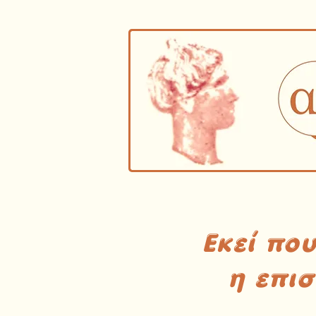
Εκεί πο
η επι