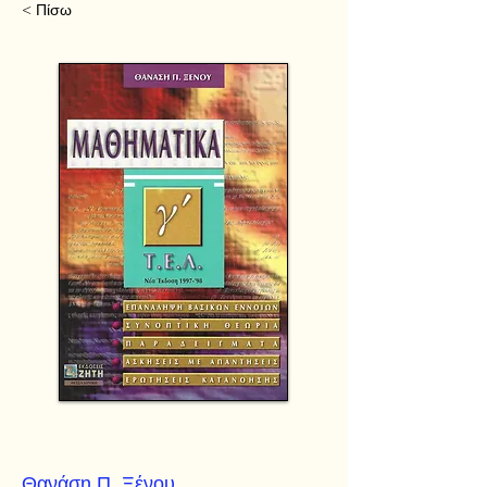
< Πίσω
Θανάση Π. Ξένου