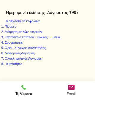
Ημερομηνία έκδοσης:
Αύγουστος 1997
Περιέχονται τα κεφάλαια:
Πίνακες
Μέτρηση απλών στερεών
Καρτεσιανό επίπεδο - Κύκλος - Ευθεία
Συναρτήσεις
Όριο - Συνέχεια συνάρτησης
Διαφορικός Λογισμός
Ολοκληρωτικός Λογισμός
Πιθανότητες
< Προηγούμενο
Επόμενο >
Τηλέφωνο
Email
Επισκεφτείτε μας
Κατάστημα