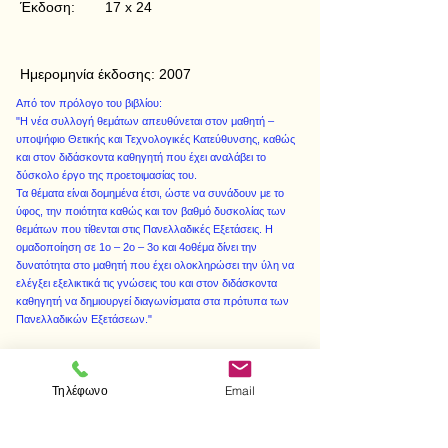
Έκδοση:
17 x 24
Ημερομηνία έκδοσης:
2007
Από τον πρόλογο του βιβλίου:
"Η νέα συλλογή θεμάτων απευθύνεται στον μαθητή –
υποψήφιο Θετικής και Τεχνολογικές Κατεύθυνσης, καθώς
και στον διδάσκοντα καθηγητή που έχει αναλάβει το
δύσκολο έργο της προετοιμασίας του.
Τα θέματα είναι δομημένα έτσι, ώστε να συνάδουν με το
ύφος, την ποιότητα καθώς και τον βαθμό δυσκολίας των
θεμάτων που τίθενται στις Πανελλαδικές Εξετάσεις. Η
ομαδοποίηση σε 1ο – 2ο – 3ο και 4οθέμα δίνει την
δυνατότητα στο μαθητή που έχει ολοκληρώσει την ύλη να
ελέγξει εξελικτικά τις γνώσεις του και στον διδάσκοντα
καθηγητή να δημιουργεί διαγωνίσματα στα πρότυπα των
Πανελλαδικών Εξετάσεων."
Τηλέφωνο
Email
< Προηγούμενο
Επόμενο >