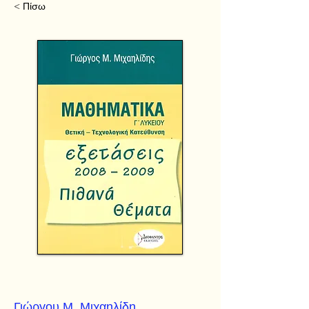
< Πίσω
Γιώργου Μ. Μιχαηλίδη