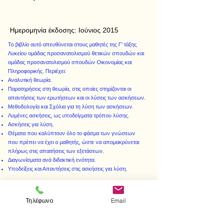
Ημερομηνία έκδοσης:
Ιούνιος 2015
Το βιβλίο αυτό απευθύνεται στους μαθητές της Γ' τάξης
Λυκείου ομάδας προσανατολισμού θετικών σπουδών και
ομάδας προσανατολισμού σπουδών Οικονομίας και
Πληροφορικής. Περιέχει:
Αναλυτική θεωρία.
Παρατηρήσεις στη θεωρία, στις οποίες στηρίζονται οι
απαντήσεις των ερωτήσεων και οι λύσεις των ασκήσεων.
Μεθοδολογία και Σχόλια για τη λύση των ασκήσεων.
Λυμένες ασκήσεις, ως υποδείγματα τρόπου λύσης.
Ασκήσεις για λύση.
Θέματα που καλύπτουν όλο το φάσμα των γνώσεων
που πρέπει να έχει ο μαθητής, ώστε να απομακρύνεται
πλήρως στις απαιτήσεις των εξετάσεων.
Διαγωνίσματα ανά διδακτική ενότητα.
Υποδείξεις και Απαντήσεις στις ασκήσεις για λύση.
Τηλέφωνο
Email
< Προηγούμενο
Επόμενο >