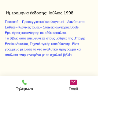
Ημερομηνία έκδοσης:
Ιούλιος 1998
Ποσοστά – Προσεγγιστικοί υπολογισμοί – Διανύσματα –
Eυθεία – Kωνικές τομές – Στοιχεία άλγεβρας Boole.
Eρωτήσεις κατανόησης σε κάθε κεφάλαιο.
Tο βιβλίο αυτό απευθύνεται στους μαθητές της B’ τάξης
Eνιαίου Λυκείου, Tεχνολογικής κατεύθυνσης. Eίναι
γραμμένο με βάση το νέο αναλυτικό πρόγραμμα και
απόλυτα εναρμονισμένο με το σχολικό βιβλίο.
< Προηγούμενο
Επόμενο >
Τηλέφωνο
Email
Επισκεφτείτε μας
Κατάστημα
Μεσολογγίου 1