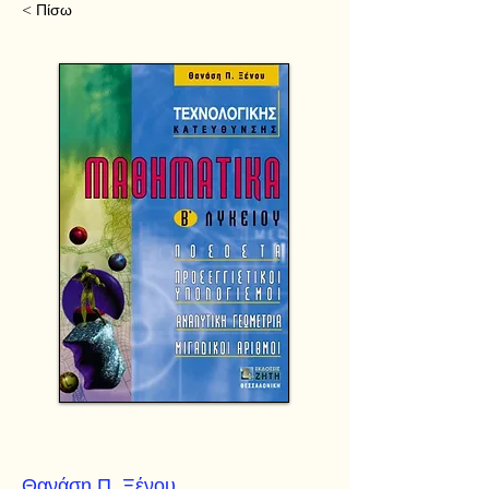
< Πίσω
Θανάση Π. Ξένου