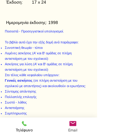
Έκδοση:
17 x 24
Ημερομηνία έκδοσης:
1998
Ποσοστά - Προσεγγιστικοί υπολογισμοί.
Το βιβλίο αυτό έχει την εξής δομή ανά παράγραφο:
Συνοπτική θεωρία - τύποι
Λυμένες ασκήσεις (Α' και Β' ομάδας σε πλήρη
αντιστοίχιση με του σχολικού)
Ασκήσεις για λύση (Α' και Β' ομάδας σε πλήρη
αντιστοίχιση με του σχολικού)
Στο τέλος κάθε κεφαλαίου υπάρχουν:
Γενικές ασκήσεις
(σε πλήρη αντιστοίχιση με του
σχολικού με απαντήσεις) και ακολουθούν οι ερωτήσεις:
Σύντομης απάντησης
Πολλαπλής επιλογής
Σωστό - λάθος
Αντιστοίχισης
Συμπληρωσης
Τηλέφωνο
Email