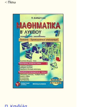
< Πίσω
Π. Κανδύλα