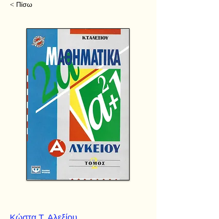
< Πίσω
Κώστα Τ. Αλεξίου