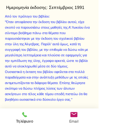
Ημερομηνία έκδοσης:
Σεπτέμβριος 1991
Από τον πρόλογο του βιβλίου:
"Όταν αποφάσισα την έκδοση του βιβλίου αυτού, είχα
σκοπό να παρουσιάσω στους μαθητές της Α' Λυκείου ένα
σύντομο βοήθημα πάνω στα θέματα που
παρουσιάστηκαν με την έκδοση του σχολικού βιβλίου
στην ύλη της Άλγεβρας. Παρόλ' αυτά όμως, κατά τη
συγγραφή του βιβλίου, με την επιθυμία να δώσω κάτι με
μεγαλύτερη λεπτομέρεια και πλούσιο σε εφαρμογές για
την εμπέδωση της ύλης, έγραψα αρκετά, ώστε το βιβλίο
αυτό να ολοκληρωθεί μέσα σε δύο τόμους.
Ουσιαστικά η έκταση του βιβλίου οφείλεται στα πολλά
παραδείγματα και στην ανάπτυξη μεθόδων με τις οποίες
αντιμετωπίζονται τα διάφορα θέματα. Επίσης θεώρησα
σκόπιμο να δώσω πλήρεις λύσεις των άλυτων
ασκήσεων στο τέλος κάθε τόμου επειδή πιστεύω ότι θα
βοηθήσει ουσιαστικά στο δύσκολο έργο σας."
Τηλέφωνο
Email
< Προηγούμενο
Επόμενο >