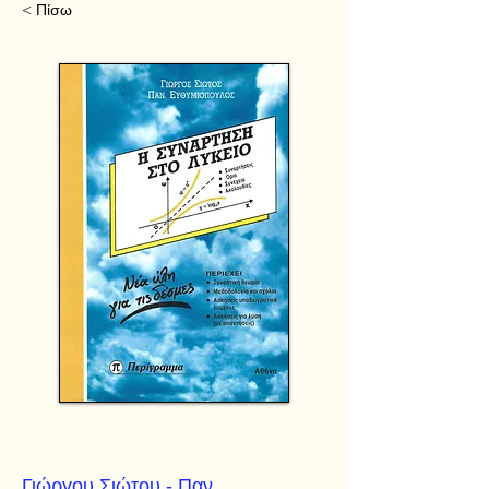
< Πίσω
Γιώργου Σιώτου - Παν.