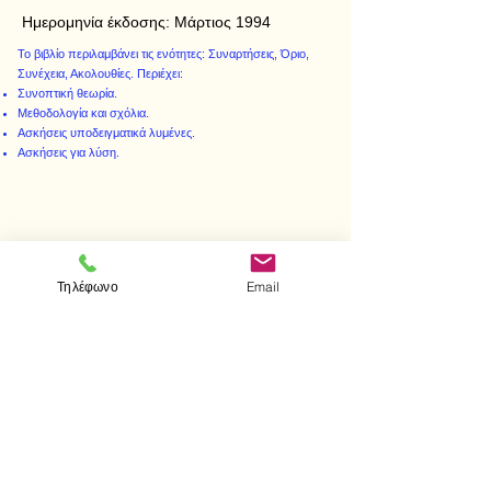
Ημερομηνία έκδοσης:
Μάρτιος 1994
Το βιβλίο περιλαμβάνει τις ενότητες: Συναρτήσεις, Όριο,
Συνέχεια, Ακολουθίες. Περιέχει:
Συνοπτική θεωρία.
Μεθοδολογία και σχόλια.
Ασκήσεις υποδειγματικά λυμένες.
Ασκήσεις για λύση.
< Προηγούμενο
Επόμενο >
Τηλέφωνο
Email
Επισκεφτείτε μας
Κατάστημα
Μεσολογγίου 1
106 81 Αθήνα
τηλ.
2103302622
-
2103301269