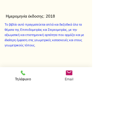
Ημερομηνία έκδοσης:
2018
Το βιβλίο αυτό πραγματεύεται απλά και διεξοδικά όλα τα
θέματα της Επιπεδομετρίας και Στερεομετρίας, με την
αξιωματική και επιστημονική αρτιότητα που αρμόζει και με
ιδιαίτερη έμφαση στις γεωμετρικές κατασκευές και στους
γεωμετρικούς τόπους.
< Προηγούμενο
Επόμενο >
Τηλέφωνο
Email
Επισκεφτείτε μας
Κατάστημα
Μεσολογγίου 1
106 81 Αθήνα