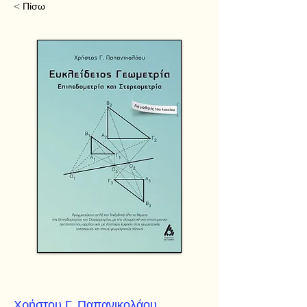
< Πίσω
Χρήστου Γ. Παπανικολάου