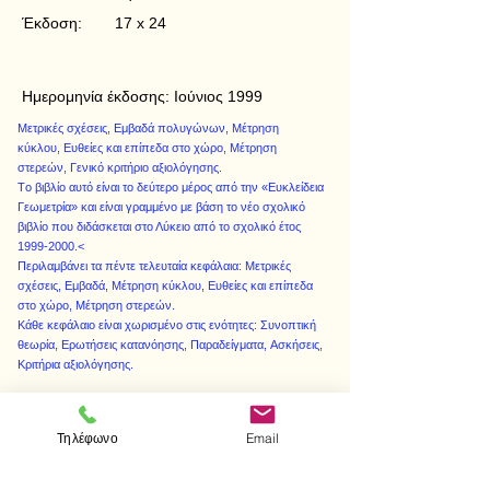
Έκδοση:
17 x 24
Ημερομηνία έκδοσης:
Ιούνιος 1999
Mετρικές σχέσεις, Εμβαδά πολυγώνων, Mέτρηση
κύκλου, Eυθείες και επίπεδα στο χώρο, Mέτρηση
στερεών, Γενικό κριτήριο αξιολόγησης.
Tο βιβλίο αυτό είναι το δεύτερο μέρος από την «Eυκλείδεια
Γεωμετρία» και είναι γραμμένο με βάση το νέο σχολικό
βιβλίο που διδάσκεται στο Λύκειο από το σχολικό έτος
1999-2000
.<
Περιλαμβάνει τα πέντε τελευταία κεφάλαια: Mετρικές
σχέσεις, Eμβαδά, Mέτρηση κύκλου, Eυθείες και επίπεδα
στο χώρο, Mέτρηση στερεών.
Kάθε κεφάλαιο είναι χωρισμένο στις ενότητες: Συνοπτική
θεωρία, Eρωτήσεις κατανόησης, Παραδείγματα, Aσκήσεις,
Kριτήρια αξιολόγησης.
Τηλέφωνο
Email
< Προηγούμενο
Επόμενο >