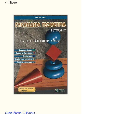
< Πίσω
Θανάση Ξένου