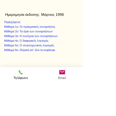
Ημερομηνία έκδοσης:
Μάρτιος 1996
Περιεχόμενα:
Μάθημα 1ο: Οι πραγματικές συναρτήσεις
Μάθημα 2ο: Τα όρια των συναρτήσεων
Μάθημα 3ο: Η συνέχεια των συναρτήσεων
Μάθημα 4ο: Ο διαφορικός λογισμός
Μάθημα 5ο: Ο ολοκληρωτικός λογισμός
Μάθημα 6ο: Θέματα απ' όλα τα κεφάλαια.
< Προηγούμενο
Επόμενο >
Τηλέφωνο
Email
Επισκεφτείτε μας
Κατάστημα
Μεσολογγίου 1