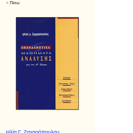
< Πίσω
Ηλία Γ. Ζαχαρόπουλου