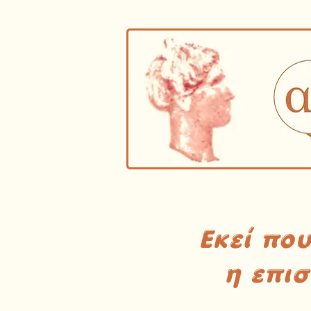
Εκεί πο
η επι