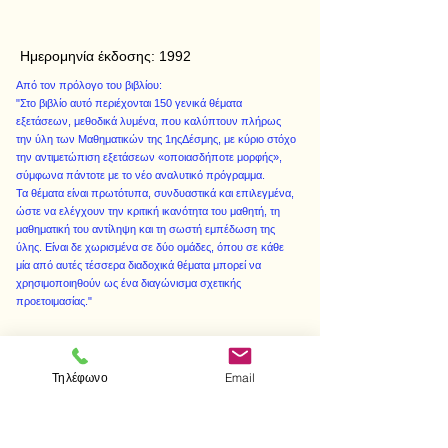
Ημερομηνία έκδοσης:
1992
Από τον πρόλογο του βιβλίου:
"Στο βιβλίο αυτό περιέχονται 150 γενικά θέματα
εξετάσεων, μεθοδικά λυμένα, που καλύπτουν πλήρως
την ύλη των Μαθηματικών της 1ηςΔέσμης, με κύριο στόχο
την αντιμετώπιση εξετάσεων «οποιασδήποτε μορφής»,
σύμφωνα πάντοτε με το νέο αναλυτικό πρόγραμμα.
Τα θέματα είναι πρωτότυπα, συνδυαστικά και επιλεγμένα,
ώστε να ελέγχουν την κριτική ικανότητα του μαθητή, τη
μαθηματική του αντίληψη και τη σωστή εμπέδωση της
ύλης. Είναι δε χωρισμένα σε δύο ομάδες, όπου σε κάθε
μία από αυτές τέσσερα διαδοχικά θέματα μπορεί να
χρησιμοποιηθούν ως ένα διαγώνισμα σχετικής
προετοιμασίας."
Τηλέφωνο
Email
< Προηγούμενο
Επόμενο >