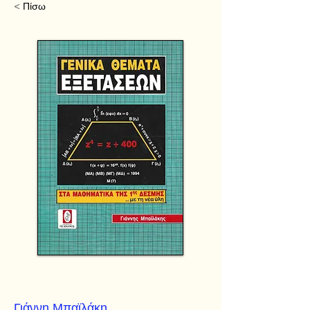
< Πίσω
Γιάννη Μπαϊλάκη