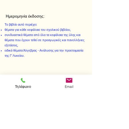
Ημερομηνία έκδοσης:
Το βιβλίο αυτό περιέχει:
θέματα για κάθε κεφάλαιο του σχολικού βιβλίου,
συνδυαστικά θέματα από όλα τα κεφάλαια της ύλης και
θέματα που έχουν τεθεί σε προαγωγικές και πανελλήνιες
εξετάσεις,
ειδικά θέματα Άλγεβρας - Ανάλυσης για την προετοιμασία
της Γ' Λυκείου.
< Προηγούμενο
Επόμενο >
Τηλέφωνο
Email
Επισκεφτείτε μας
Κατάστημα
Μεσολογγίου 1