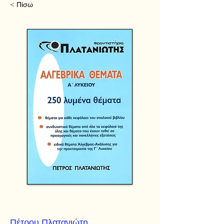
< Πίσω
Πέτρου Πλατανιώτη