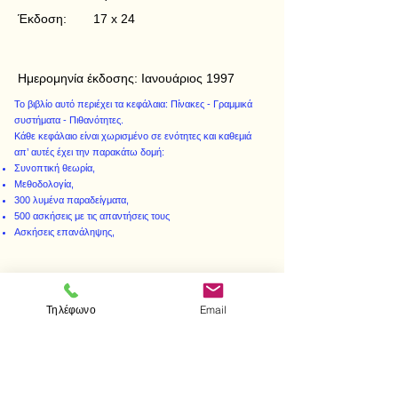
Έκδοση:
17 x 24
Ημερομηνία έκδοσης:
Ιανουάριος 1997
Το βιβλίο αυτό περιέχει τα κεφάλαια: Πίνακες - Γραμμικά
συστήματα - Πιθανότητες.
Κάθε κεφάλαιο είναι χωρισμένο σε ενότητες και καθεμιά
απ’ αυτές έχει την παρακάτω δομή:
Συνοπτική θεωρία,
Μεθοδολογία,
300 λυμένα παραδείγματα,
500 ασκήσεις με τις απαντήσεις τους
Ασκήσεις επανάληψης,
Τηλέφωνο
Email
< Προηγούμενο
Επόμενο >