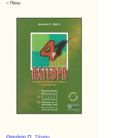
< Πίσω
Θανάση Π. Ξένου