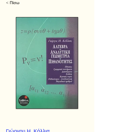
< Πίσω
Γιώργου Η. Κόλλια