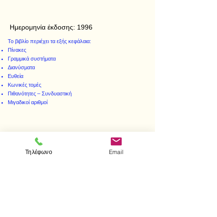
Ημερομηνία έκδοσης:
1996
Το βιβλίο περιέχει τα εξής κεφάλαια:
Πίνακες
Γραμμικά συστήματα
Διανύσματα
Ευθεία
Κωνικές τομές
Πιθανότητες – Συνδυαστική
Μιγαδικοί αριθμοί
< Προηγούμενο
Επόμενο >
Τηλέφωνο
Email
Επισκεφτείτε μας
Κατάστημα