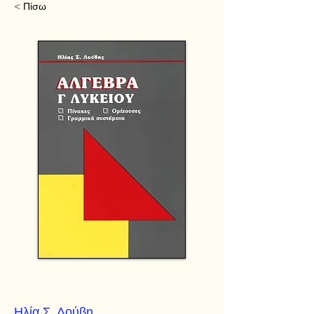
< Πίσω
Ηλία Σ. Λούβη