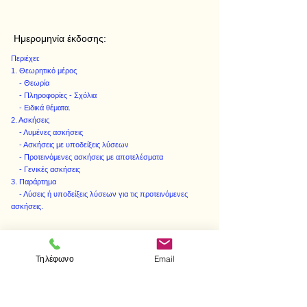
Ημερομηνία έκδοσης:
Περιέχει:
1. Θεωρητικό μέρος
- Θεωρία
- Πληροφορίες - Σχόλια
- Ειδικά θέματα.
2. Ασκήσεις
- Λυμένες ασκήσεις
- Ασκήσεις με υποδείξεις λύσεων
- Προτεινόμενες ασκήσεις με αποτελέσματα
- Γενικές ασκήσεις
3. Παράρτημα
- Λύσεις ή υποδείξεις λύσεων για τις προτεινόμενες
ασκήσεις.
Τηλέφωνο
Email
< Προηγούμενο
Επόμενο >