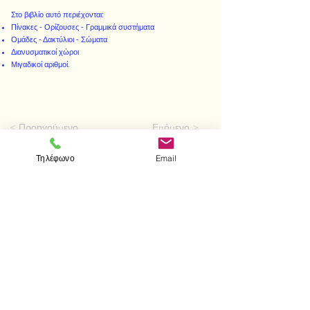
Στο βιβλίο αυτό περιέχονται:
Πίνακες - Ορίζουσες - Γραμμικά συστήματα
Ομάδες - Δακτύλιοι - Σώματα
Διανυσματικοί χώροι
Μιγαδικοί αριθμοί.
< Προηγούμενο
Επόμενο >
Τηλέφωνο
Email
Επισκεφτείτε μας
Κατάστημα
Μεσολογγίου 1
106 81 Αθήνα
τηλ.
2103302622
-
2103301269
Επικοινωνία