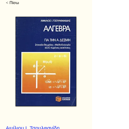
< Πίσω
Αιμίλιου Ι. Τσουλφανίδη