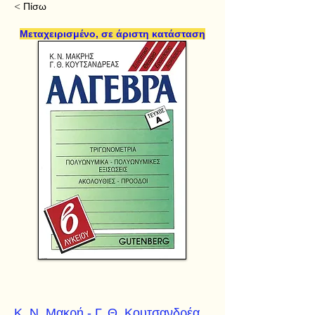
< Πίσω
Μεταχειρισμένο, σε άριστη κατάσταση
Κ. Ν. Μακρή - Γ. Θ. Κουτσανδρέα