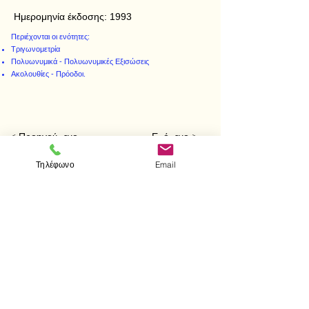
Ημερομηνία έκδοσης:
1993
Περιέχονται οι ενότητες:
Τριγωνομετρία
Πολυωνυμικά - Πολυωνυμικές Εξισώσεις
Ακολουθίες - Πρόοδοι.
< Προηγούμενο
Επόμενο >
Τηλέφωνο
Email
Επισκεφτείτε μας
Κατάστημα
Μεσολογγίου 1
106 81 Αθήνα
τηλ.
2103302622
-
2103301269
Επικοινωνία