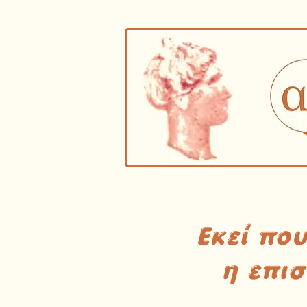
Εκεί πο
η επι