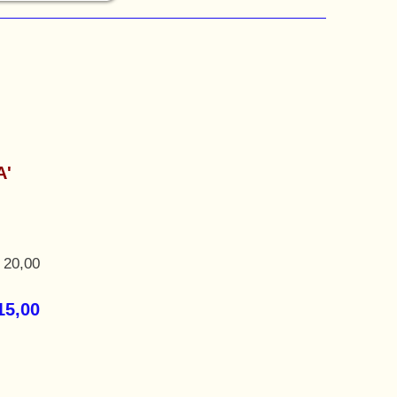
Α'
 20,00
15,00