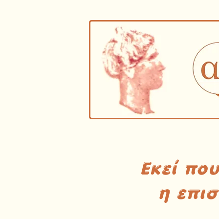
Εκεί πο
η επι