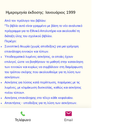
Ημερομηνία έκδοσης:
Ιανουάριος 1999
Από τον πρόλογο του βιβλίου:
"Το βιβλίο αυτό είναι γραμμένο με βάση το νέο αναλυτικό
πρόγραμμα για το Εθνικό Απολυτήριο και ακολουθεί τη
διάταξη ύλης του σχολικού βιβλίου.
Περιέχει:
Συνοπτική θεωρία (χωρίς αποδείξεις) για μια γρήγορη
επανάληψη εννοιών και τύπων.
Υποδειγματικά λυμένες ασκήσεις, οι οποίες έχουν
επιλεγεί, ώστε να βοηθήσουν το μαθητή στην κατανόηση
των εννοιών και κυρίως να συμβάλουν στη διαμόρφωση
του τρόπου σκέψης που ακολουθούμε για τη λύση των
ασκήσεων.
Ασκήσεις για λύσεις κατά περίπτωση, παρόμοιες με τις
λυμένες, με κλιμάκωση δυσκολίας, καθώς και ασκήσεις
«νέου τύπου».
Ασκήσεις επανάληψης στο τέλςο κάθε κεφαλαίου.
Απαντήσεις - υποδείξεις για τη λύση των ασκήσεων.
Τηλέφωνο
Email