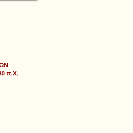
ΡΩΝ
0 π.Χ.