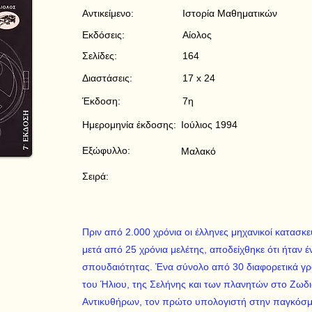
Αντικείμενο:
Ιστορία Μαθηματικών
Εκδόσεις:
Αίολος
Σελίδες:
164
Διαστάσεις:
17 x 24
Έκδοση:
7η
Ημερομηνία έκδοσης:
Ιούλιος 1994
Εξώφυλλο:
Μαλακό
Σειρά:
Πριν από 2.000 χρόνια οι έλληνες μηχανικοί κατασκ
μετά από 25 χρόνια μελέτης, αποδείχθηκε ότι ήταν 
σπουδαιότητας. Ένα σύνολο από 30 διαφορετικά γραν
του Ήλιου, της Σελήνης και των πλανητών στο Ζωδια
Αντικυθήρων, τον πρώτο υπολογιστή στην παγκόσμι