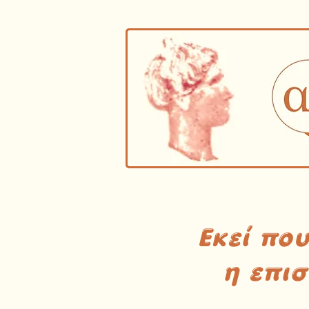
Εκεί πο
η επι