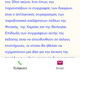
του 20ού αιώνα, έτσι όπως την
παρουσιάζουν οι συγγραφείς των δοκιμίων,
είναι ο εκπληκτικός συγκερασμός των
παραδοσιακά ανεξάρτητων πεδίων της
Φυσικής, της Χημείας και της Βιολογίας.
Επιδίωξη των συγγραφέων αυτής της
έκδοσης είναι να απευθυνθούν σε άλλους
επιστήμονες, οι οποίοι θα ήθελαν να
σχηματίσουν μια ιδέα για την έκταση της
προόδου των ιδεών σε τομείς διαφορετικούς
από τον δικό τους· αλλά και το ευρύτερο
Τηλέφωνο
Email
αναγνωστικό κοινό θα έχει την ευκαιρία να
ενημερωθεί μέσα από αυτό το βιβλίο για την
έκταση που κάλυψε η επιστήμη τον 20ό
αιώνα.
Συγγραφείς του τόμου R. O. Gandy, G.
Kreisel, C. W. Kilmister, Sir George
Thomson, R. Stoneley, H. A. Bent, S. G.