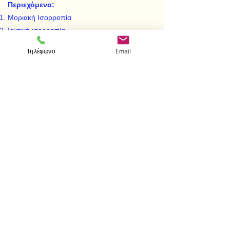
Περιεχόμενα:
Μοριακή Ισορροπία
Ιοντική ισορροπία
Τηλέφωνο
Email
< Προηγούμενο
Επόμενο >
Επισκεφτείτε μας
Κατάστημα
Μεσολογγίου 1
106 81 Αθήνα
τηλ.
2103302622
-
2103301269
Επικοινωνία