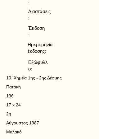
:
Διαστάσεις
:
Έκδοση
:
Ημερομηνία
έκδοσης:
Εξώφυλλ
ο:
10. Χημεία 1ης - 2ης Δέσμης
Πατάκη
136
17 x 24
2η
Αύγουστος 1987
Μαλακό