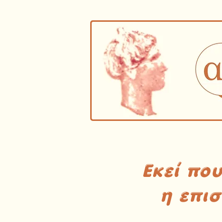
Εκεί πο
η επι