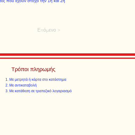
ές που έχουν στόχο την 1η και 2η
Επόμενο >
Τρόποι πληρωμής
Με μετρητά ή κάρτα στο κατάστημα
Με αντικαταβολή
Με κατάθεση σε τραπεζικό λογαριασμό