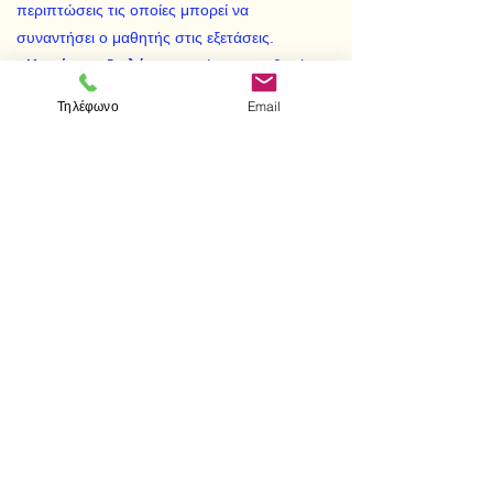
περιπτώσεις τις οποίες μπορεί να
συναντήσει ο μαθητής στις εξετάσεις.
•
Κριτήρια αξιολόγησης
, ώστε ο μαθητής
να ελέγχει το επίπεδο των γνώσεών του.
Τηλέφωνο
Email
•
Θέματα προετοιμασίας για τη θετική
κατεύθυνση
– προεκτάσεις στην ύλη της
Χημείας των επόμενων τάξεων.
•
Απαντήσεις
των
εφαρμογών
, των
ερωτήσεων
, των
ασκήσεων
και των
προβλημάτων
του
σχολικού βιβλίου
.
< Προηγούμενο
Επόμενο >