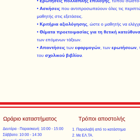
•
Ερωτήσεις πολλαπλής επιλογής
, τύπου σωστό-
•
Ασκήσεις
που αντιπροσωπεύουν όλες τις περιπτώσ
μαθητής στις εξετάσεις.
•
Κριτήρια αξιολόγησης
, ώστε ο μαθητής να ελέγχ
•
Θέματα προετοιμασίας για τη θετική κατεύθυν
των επόμενων τάξεων.
•
Απαντήσεις
των
εφαρμογών
, των
ερωτήσεων
,
του
σχολικού βιβλίου
.
Ωράριο καταστήματος
Τρόποι αποστολής
Δευτέρα - Παρασκευή: 10:00 - 15:00
Παραλαβή από το κατάστημα
​​Σάββατο: 10:00 - 14:30
Με ΕΛ.ΤΑ.​​