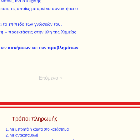
λάθος, αντιστοίχισης.
εις τις οποίες μπορεί να συναντήσει ο
ει το επίπεδο των γνώσεών του.
ση
– προεκτάσεις στην ύλη της Χημείας
 των
ασκήσεων
και των
προβλημάτων
Επόμενο >
Τρόποι πληρωμής
Με μετρητά ή κάρτα στο κατάστημα
Με αντικαταβολή