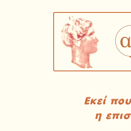
Εκεί πο
η επι