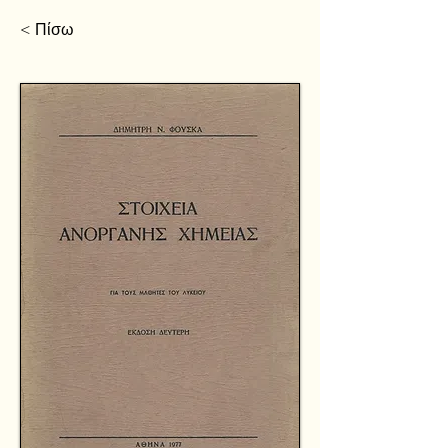
< Πίσω