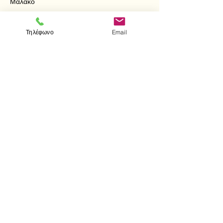
Μαλακό
Τηλέφωνο
Email
< Προηγούμενο
Επόμενο >
Επισκεφτείτε μας
Κατάστημα
Μεσολογγίου 1
106 81 Αθήνα
τηλ.
2103302622
-
2103301269
Επικοινωνία
Ωράριο καταστήματος