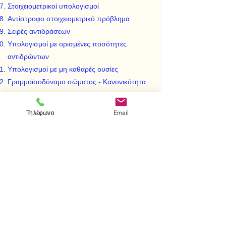
Στοιχειομετρικοί υπολογισμοί
Αντίστροφο στοιχειομετρικό πρόβλημα
Σειρές αντιδράσεων
Υπολογισμοί με ορισμένες ποσότητες
αντιδρώντων
Υπολογισμοί με μη καθαρές ουσίες
Γραμμοϊσοδύναμο σώματος - Κανονικότητα
διαλύματος
Ισοδύναμα βάρη - Υπολογισμοί σε gr - eqs
Τηλέφωνο
Email
Νόμοι ηλεκτρόλυσης
Μη ποσοτικές αντιδράσεις
Ιοντική ισορροπία
Χημικοί τύποι. Καθορισμός ΑΒ και ΜΒ.
Σύσταση μίγματος με στοιχειομετρικούς
υπολογισμούς
Θερμοχημεία
Προβλήματα πάνω στο ειδικό μέρος