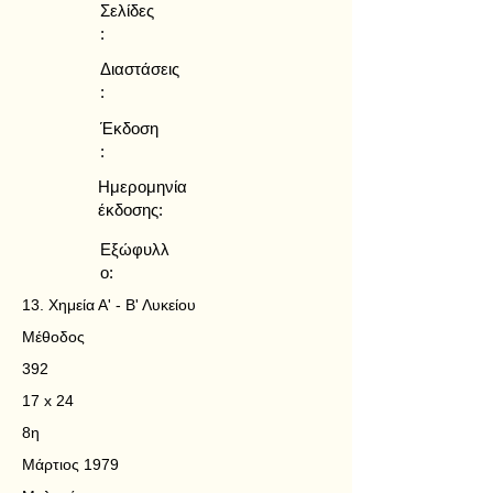
Σελίδες
:
Διαστάσεις
:
Έκδοση
:
Ημερομηνία
έκδοσης:
Εξώφυλλ
ο:
13. Χημεία Α' - Β' Λυκείου
Μέθοδος
392
17 x 24
8η
Μάρτιος 1979