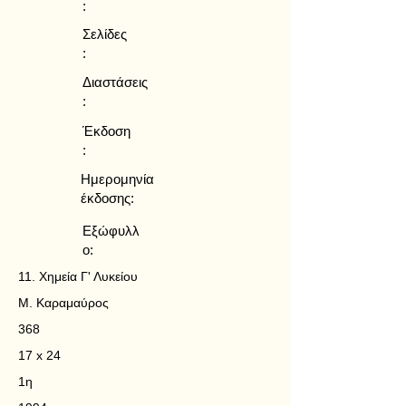
:
Σελίδες
:
Διαστάσεις
:
Έκδοση
:
Ημερομηνία
έκδοσης:
Εξώφυλλ
ο:
11. Χημεία Γ' Λυκείου
Μ. Καραμαύρος
368
17 x 24
1η