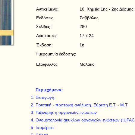
Αντικείμενο:
10. Χημεία 1ης - 2ης Δέσμης
Εκδόσεις:
Σαββάλας
Σελίδες:
280
Διαστάσεις:
17 x 24
Έκδοση:
1η
Ημερομηνία έκδοσης:
Εξώφυλλο:
Μαλακό
Περιεχόμενα:
Εισαγωγή
Ποιοτική - ποστοική ανάλυση. Εύρεση Ε.Τ. - Μ.Τ.
Ταξινόμηση οργανικών ενώσεων
Ονοματολογία άκυκλων οργανικών ενώσεων (IUPAC
Ισομέρεια