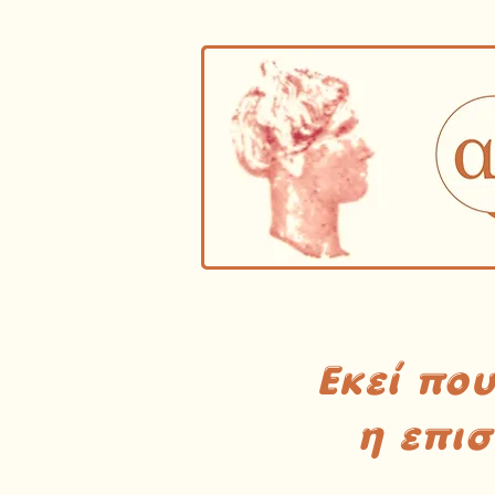
Εκεί πο
η επι