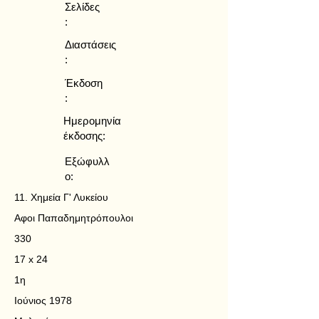
Σελίδες
:
Διαστάσεις
:
Έκδοση
:
Ημερομηνία
έκδοσης:
Εξώφυλλ
ο:
11. Χημεία Γ' Λυκείου
Αφοι Παπαδημητρόπουλοι
330
17 x 24
1η
Ιούνιος 1978