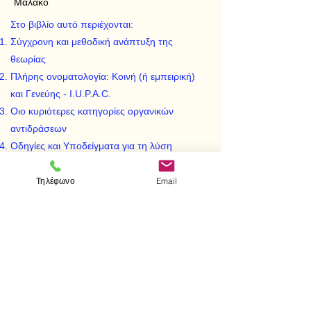
Μαλακό
Στο βιβλίο αυτό περιέχονται:
Σύγχρονη και μεθοδική ανάπτυξη της
θεωρίας
Πλήρης ονοματολογία: Κοινή (ή εμπειρική)
και Γενεύης - I.U.P.A.C.
Οιο κυριότερες κατηγορίες οργανικών
αντιδράσεων
Οδηγίες και Υποδείγματα για τη λύση
ασκήσεων όλων των κατηγοριών
373 προτεινόμενες ασκήσεις για λύση με τις
Τηλέφωνο
Email
απαντήσεις τους
< Προηγούμενο
Επόμενο >