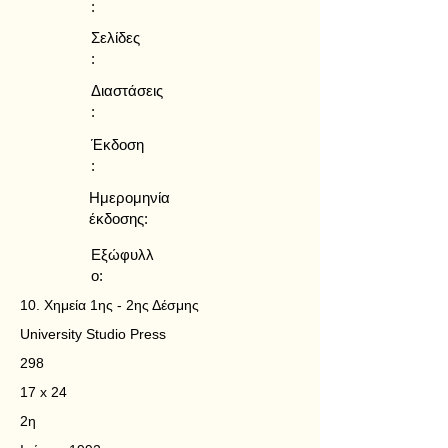
:
Σελίδες
:
Διαστάσεις
:
Έκδοση
:
Ημερομηνία
έκδοσης:
Εξώφυλλ
ο:
10. Χημεία 1ης - 2ης Δέσμης
University Studio Press
298
17 x 24
2η