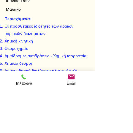
Ιούνιος 1992
Μαλακό
Περιεχόμενα:
Οι προσθετικές ιδιότητες των αραιών
μοριακών διαλυμάτων
Χημική κινητική
Θερμοχημεία
Αμφίδρομες αντιδράσεις - Χημική ισορροπία
Χημικοί δεσμοί
Αραιά υδατικά διαλύματα ηλεκτρολυτών
Οξειδοαναγωγή
Τηλέφωνο
Email
Ηλεκτροχημεία: Ισορροπίες
οξειδοαναγωγικών συστημάτων
< Προηγούμενο
Επόμενο >