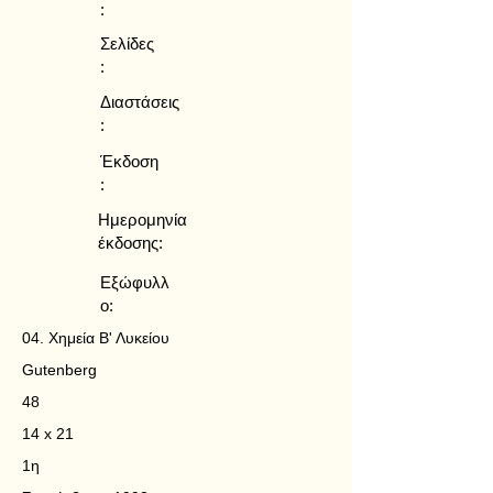
:
Σελίδες
:
Διαστάσεις
:
Έκδοση
:
Ημερομηνία
έκδοσης:
Εξώφυλλ
ο:
04. Χημεία Β' Λυκείου
Gutenberg
48
14 x 21
1η