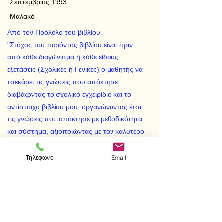
Σεπτέμβριος 1993
Μαλακό
Από τον Πρόλολο του βιβλίου
"Στόχος του παρόντος βιβλίου είναι πριν
από κάθε διαγώνισμα ή κάθε είδους
εξετάσεις (Σχολικές ή Γενικές) ο μαθητής να
τσεκάρει τις γνώσεις που απόκτησε
διαβάζοντας το σχολικό εγχειρίδιο και το
αντίστοιχο βιβλίου μου, οργανώνοντας έτσι
τις γνώσεις που απόκτησε με μεθοδικότητα
και σύστημα, αξιοποιώντας με τον καλύτερο
δυνατό τρόπο τις ικανότητές του για την
ψύχραιμη αντιμετώπιση των προβλημάτων
Τηλέφωνο
Email
που μπορεί να τον απασχολούν ή να
αντιμετωπίζει."