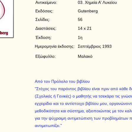
Αντικείμενο:
03. Χημεία Α' Λυκείου
Εκδόσεις:
Gutenberg
Σελίδες:
56
Διαστάσεις:
14 x 21
Έκδοση:
1η
Ημερομηνία έκδοσης:
Σεπτέμβριος 1993
Εξώφυλλο:
Μαλακό
Από τον Πρόλολο του βιβλίου
"Στόχος του παρόντος βιβλίου είναι πριν από κάθε δ
(Σχολικές ή Γενικές) ο μαθητής να τσεκάρει τις γνώ
εγχειρίδιο και το αντίστοιχο βιβλίου μου, οργανώνον
μεθοδικότητα και σύστημα, αξιοποιώντας με τον καλ
για την ψύχραιμη αντιμετώπιση των προβλημάτων π
αντιμετωπίζει."