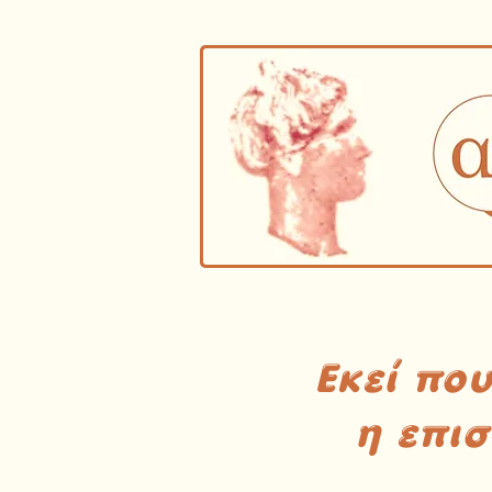
Εκεί πο
η επι