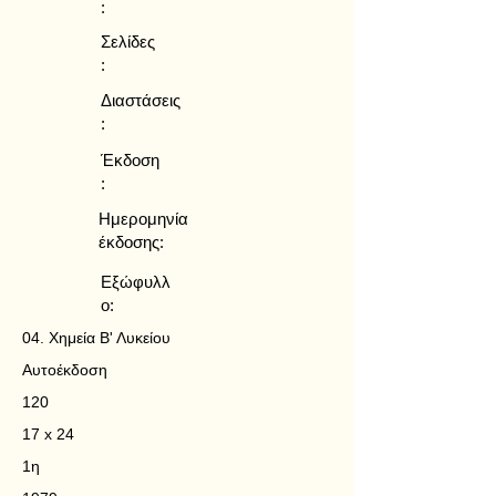
:
Σελίδες
:
Διαστάσεις
:
Έκδοση
:
Ημερομηνία
έκδοσης:
Εξώφυλλ
ο:
04. Χημεία Β' Λυκείου
Αυτοέκδοση
120
17 x 24
1η