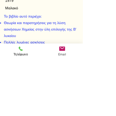
1979
Μαλακό
Το βιβλίο αυτό περιέχει:
Θεωρία και παρατηρήσεις για τη λύση
ασκήσεων Χημείας στην ύλη επιλογής της Β'
λυκείου
Πολλές λυμένες ασκήσεις
Πολλές άλυτες ασκήσεις με τις απαντήσεις
Τηλέφωνο
Email
Λογαριθμικούς πίνακες
< Προηγούμενο
Επόμενο >
Επισκεφτείτε μας