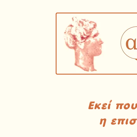
Εκεί πο
η επι