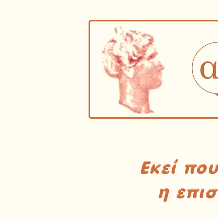
Εκεί πο
η επι