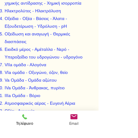
χημικής αντίδρασης - Χημική ισορροπία
Ηλεκτρολύτες - Ηλεκτρόλυση
Οξείδια - Οξέα - Βάσεις - Άλατα -
Εξουδετέρωση - Υδρόλυση - pH
Οξείδωση και αναγωγή - Θερμικές
διασπάσεις
Ειειδκό μέρος - Αμέταλλα - Νερό -
Υπεροξείδιο του υδρογώνου - υδρογόνο
VIIa ομάδα - Αλογόνα
VIa ομάδα - Οξυγώνο, όζον, θείο
Va Ομάδα - Ομάδα αζώτου
IVa Ομάδα - Άνθρακας, πυρίτιο
ΙΙΙa Ομάδα - Βόριο
Ατμοσφαιρικός αέρας - Ευγενή Αέρια
Οξέα - Αμμωνία
Οξείδια
Τηλέφωνο
Email
Άλατα - Σπίρτα - Λιπάσματα - Γυαλί
Μέταλλα