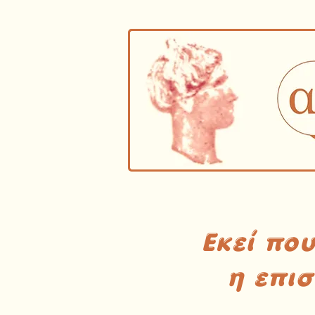
Εκεί πο
η επι