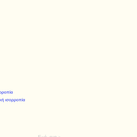
ορροπία
ική ισορροπία